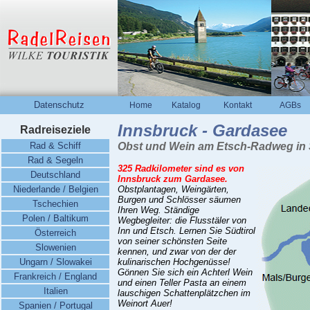
Datenschutz
Home
Katalog
Kontakt
AGBs
Innsbruck - Gardasee
Radreiseziele
Rad & Schiff
Obst und Wein am Etsch-Radweg in Sü
Rad & Segeln
325 Radkilometer sind es von
Deutschland
Innsbruck zum Gardasee.
Niederlande / Belgien
Obstplantagen, Weingärten,
Burgen und Schlösser säumen
Tschechien
Ihren Weg. Ständige
Polen / Baltikum
Wegbegleiter: die Flusstäler von
Inn und Etsch. Lernen Sie Südtirol
Österreich
von seiner schönsten Seite
Slowenien
kennen, und zwar von der der
Ungarn / Slowakei
kulinarischen Hochgenüsse!
Gönnen Sie sich ein Achterl Wein
Frankreich / England
und einen Teller Pasta an einem
Italien
lauschigen Schattenplätzchen im
Weinort Auer!
Spanien / Portugal