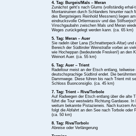
4. Tag: Burgeis/Mals – Meran
Zunächst geht’s nach Glurns (vollständig erhal-t
Montaniruinen durch Schlanders hinunter nach 
des Bergsteigers Reinhold Messners) liegen am
eindrucksvolle Ortlermassiv und das Stilfserjoc
Vinschgaubahn zwischen Mals und Meran wieder i
Weges zurückgelegt werden kann. (ca. 65 km)
5. Tag: Meran – Auer
Sie radeln über Lana (Schnatterpeck-Altar) und
Bereich der Südtiroler Weinstraße vorbei an vi
wie Hocheppan (bedeutende Fresken!) an den K
Weinort Auer. (ca. 55 km)
6. Tag: Auer – Trient
Radeltour meist an der Etsch entlang, teilweise
deutschsprachige Südtirol endet. Die berühmten 
Dammwege. Diese führen bis nach Trient mit se
Schloss Buonconsiglio. (ca. 45 km)
7. Tag: Trient – Riva/Torbole
Auf Radwegen der Etsch entlang über die alte Ti
führt die Tour westwärts Richtung Gardasee. In 
weitum bekannte Pistazieneis. Nach kurzem An
folgt die Abfahrt an den See nach Torbole oder 
(ca. 50 km)
8. Tag: Riva/Torbol
e
Abreise oder Verlängerung