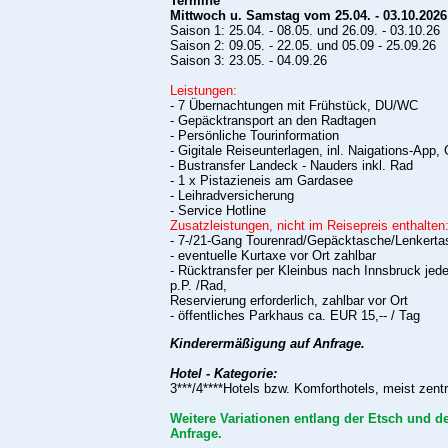
Termine
Mittwoch u. Samstag vom 25.04. - 03.10.2026
Saison 1: 25.04. - 08.05. und 26.09. - 03.10.26
Saison 2: 09.05. - 22.05. und 05.09 - 25.09.26
Saison 3: 23.05. - 04.09.26
Leistungen:
- 7 Übernachtungen mit Frühstück, DU/WC
- Gepäcktransport an den Radtagen
- Persönliche Tourinformation
- Gigitale Reiseunterlagen, inl. Naigations-App
- Bustransfer Landeck - Nauders inkl. Rad
- 1 x Pistazieneis am Gardasee
- Leihradversicherung
- Service Hotline
Zusatzleistungen, nicht im Reisepreis enthalten
- 7-/21-Gang Tourenrad/Gepäcktasche/Lenkerta
- eventuelle Kurtaxe vor Ort zahlbar
- Rücktransfer per Kleinbus nach Innsbruck je
p.P. /Rad,
Reservierung erforderlich, zahlbar vor Ort
- öffentliches Parkhaus ca. EUR 15,-- / Tag
Kinderermäßigung auf Anfrage.
Hotel - Kategorie:
3***/4****Hotels bzw. Komforthotels, meist zentr
Weitere Variationen entlang der Etsch und 
Anfrage.