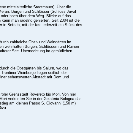
ene mittelalterliche Stadtmauer). Über die
Meran. Burgen und Schlösser (Schloss Juval
 oder hoch über dem Weg. Blicke auf das
h kann man radelnd genießen. Seit 2004 ist die
n Betrieb, mit der fast jederzeit ein Stück des
 durch zahlreiche Obst- und Weingärten im
elen wehrhaften Burgen, Schlössern und Ruinen
alterer See. Übernachtung im gemütlichen
 durch die Obstgärten bis Salurn, wo das
Trentiner Weinberge liegen seitlich der
iner sehenswerten Altstadt mit Dom und
roler Grenzstadt Rovereto bis Mori. Von hier
Mori verkosten Sie in der Gelateria Bologna das
stieg am kleinen Passo S. Giovanni (150 m)
Riva.