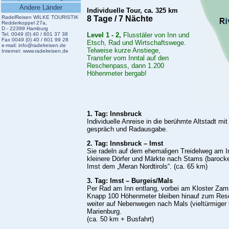
Andere Länder
I
ndividuelle Tour,
ca. 325 km
RadelReisen WILKE TOURISTIK
8 Tage / 7 Nächte
Redderkoppel 27a,
D - 22399 Hamburg
Tel. 0049 (0) 40 / 601 37 38
Level 1 - 2,
Flusstäler von Inn und
Fax 0049 (0) 40 / 601 99 28
Etsch, Rad und Wirtschaftswege.
e-mail:
info@radelreisen.de
Telweise kurze Anstiege,
Internet:
www.radelreisen.de
Transfer vom Inntal auf den
Reschenpass, dann 1.200
Höhenmeter bergab!
1. Tag: Innsbruck
Individuelle Anreise in die berühmte Altstadt m
gespräch und Radausgabe.
2. Tag: Innsbruck – Imst
Sie radeln auf dem ehemaligen Treidelweg am 
kleinere Dörfer und Märkte nach Stams (barockes
Imst dem „Meran Nordtirols“. (ca. 65 km)
3. Tag: Imst – Burgeis/Mals
Per Rad am Inn entlang, vorbei am Kloster Zam
Knapp 100 Höhenmeter bleiben hinauf zum Res
weiter auf Nebenwegen nach Mals (vieltürmiger
Marienburg.
(ca. 50 km + Busfahrt)